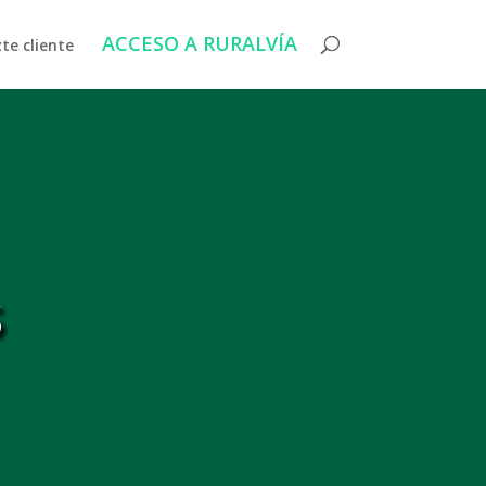
ACCESO A RURALVÍA
te cliente
s