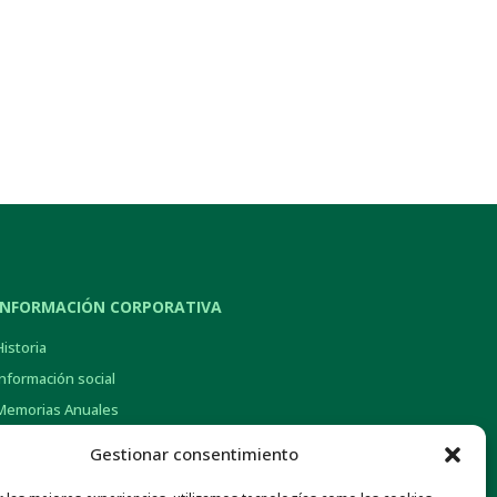
INFORMACIÓN CORPORATIVA
Historia
Información social
Memorias Anuales
Gob. Corporativo y Pol. de Remuneraciones
Gestionar consentimiento
Otra información económica