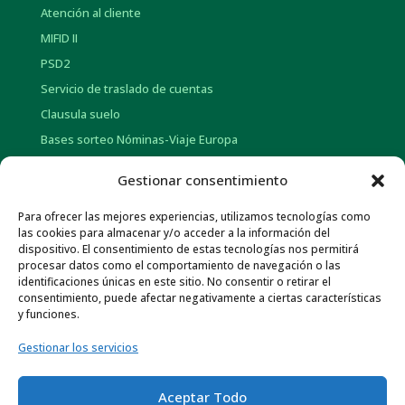
Atención al cliente
MIFID II
PSD2
Servicio de traslado de cuentas
Clausula suelo
Bases sorteo Nóminas-Viaje Europa
Bases sorteo Pensión-Tarjetas regalo
Gestionar consentimiento
Para ofrecer las mejores experiencias, utilizamos tecnologías como
INFORMACIÓN CORPORATIVA
las cookies para almacenar y/o acceder a la información del
dispositivo. El consentimiento de estas tecnologías nos permitirá
Historia
procesar datos como el comportamiento de navegación o las
Información social
identificaciones únicas en este sitio. No consentir o retirar el
consentimiento, puede afectar negativamente a ciertas características
Memorias Anuales
y funciones.
Gob. Corporativo y Pol. de Remuneraciones
Gestionar los servicios
Otra información económica
Normativa de Interés
Aceptar Todo
Canal ético