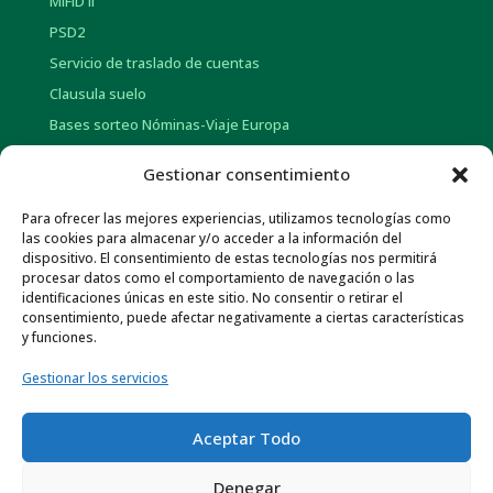
MIFID II
PSD2
Servicio de traslado de cuentas
Clausula suelo
Bases sorteo Nóminas-Viaje Europa
Bases sorteo Pensión-Tarjetas regalo
Gestionar consentimiento
Para ofrecer las mejores experiencias, utilizamos tecnologías como
INFORMACIÓN CORPORATIVA
las cookies para almacenar y/o acceder a la información del
dispositivo. El consentimiento de estas tecnologías nos permitirá
Historia
procesar datos como el comportamiento de navegación o las
Información social
identificaciones únicas en este sitio. No consentir o retirar el
consentimiento, puede afectar negativamente a ciertas características
Memorias Anuales
y funciones.
Gob. Corporativo y Pol. de Remuneraciones
Gestionar los servicios
Otra información económica
Normativa de Interés
Aceptar Todo
Canal ético
Denegar