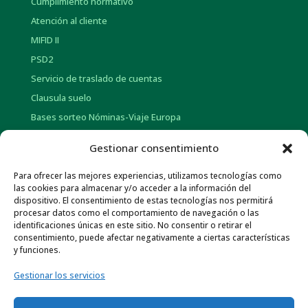
Cumplimiento normativo
Atención al cliente
MIFID II
PSD2
Servicio de traslado de cuentas
Clausula suelo
Bases sorteo Nóminas-Viaje Europa
Bases sorteo Pensión-Tarjetas regalo
Gestionar consentimiento
INFORMACIÓN CORPORATIVA
Para ofrecer las mejores experiencias, utilizamos tecnologías como
las cookies para almacenar y/o acceder a la información del
dispositivo. El consentimiento de estas tecnologías nos permitirá
Historia
procesar datos como el comportamiento de navegación o las
Información social
identificaciones únicas en este sitio. No consentir o retirar el
consentimiento, puede afectar negativamente a ciertas características
Memorias Anuales
y funciones.
Gob. Corporativo y Pol. de Remuneraciones
Gestionar los servicios
Otra información económica
Normativa de Interés