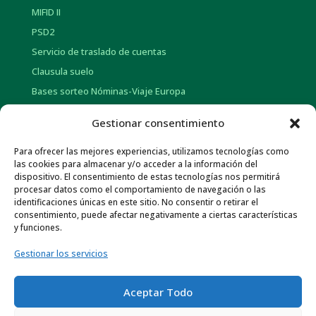
MIFID II
PSD2
Servicio de traslado de cuentas
Clausula suelo
Bases sorteo Nóminas-Viaje Europa
Bases sorteo Pensión-Tarjetas regalo
Gestionar consentimiento
Para ofrecer las mejores experiencias, utilizamos tecnologías como
INFORMACIÓN CORPORATIVA
las cookies para almacenar y/o acceder a la información del
dispositivo. El consentimiento de estas tecnologías nos permitirá
Historia
procesar datos como el comportamiento de navegación o las
Información social
identificaciones únicas en este sitio. No consentir o retirar el
consentimiento, puede afectar negativamente a ciertas características
Memorias Anuales
y funciones.
Gob. Corporativo y Pol. de Remuneraciones
Gestionar los servicios
Otra información económica
Normativa de Interés
Aceptar Todo
Canal ético