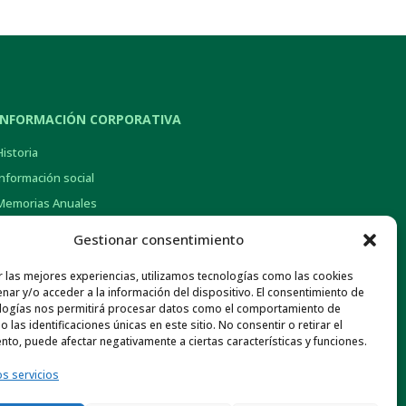
INFORMACIÓN CORPORATIVA
Historia
Información social
Memorias Anuales
Gob. Corporativo y Pol. de Remuneraciones
Gestionar consentimiento
Otra información económica
r las mejores experiencias, utilizamos tecnologías como las cookies
Normativa de Interés
nar y/o acceder a la información del dispositivo. El consentimiento de
Canal ético
logías nos permitirá procesar datos como el comportamiento de
 las identificaciones únicas en este sitio. No consentir o retirar el
nto, puede afectar negativamente a ciertas características y funciones.
os servicios