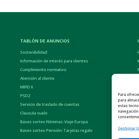
TABLÓN DE ANUNCIOS
Sostenibilidad
Información de interés para clientes
Cumplimiento normativo
Atención al cliente
MIFID II
Para ofrece
PSD2
para almace
Servicio de traslado de cuentas
estas tecno
navegación o
Clausula suelo
consentimie
Bases sorteo Nóminas-Viaje Europa
Gestionar l
Bases sorteo Pensión-Tarjetas regalo