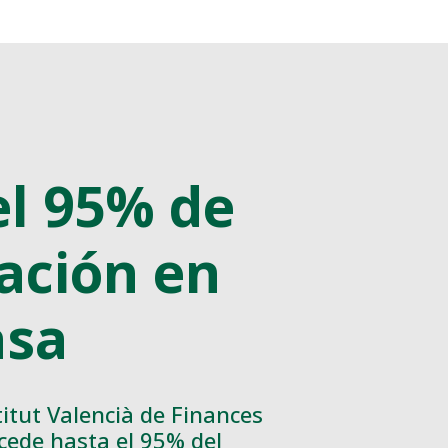
el 95% de
ación en
asa
titut Valencià de Finances
cede hasta el 95% del