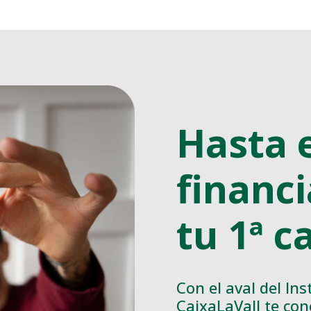
Hasta 
financi
tu 1ª c
Con el aval del Ins
CaixaLaVall te con