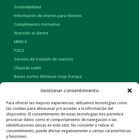
Sostenibilidad
Información de interés para clientes
Cumplimiento normativo
Atención al cliente
MIFID II
PSD2
Servicio de traslado de cuentas
Clausula suelo
Bases sorteo Nóminas-Viaje Europa
Bases sorteo Pensión-Tarjetas regalo
Gestionar consentimiento
Para ofrecer las mejores experiencias, utilizamos tecnologías como
INFORMACIÓN CORPORATIVA
las cookies para almacenar y/o acceder a la información del
dispositivo. El consentimiento de estas tecnologías nos permitirá
Historia
procesar datos como el comportamiento de navegación o las
Información social
identificaciones únicas en este sitio. No consentir o retirar el
consentimiento, puede afectar negativamente a ciertas características
Memorias Anuales
y funciones.