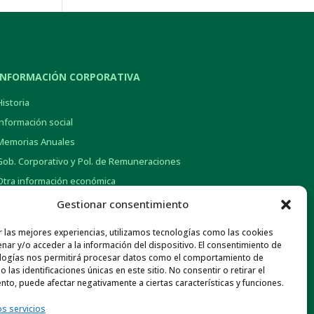
INFORMACIÓN CORPORATIVA
Historia
Información social
Memorias Anuales
Gob. Corporativo y Pol. de Remuneraciones
Otra información económica
Normativa de Interés
Gestionar consentimiento
Canal ético
r las mejores experiencias, utilizamos tecnologías como las cookies
nar y/o acceder a la información del dispositivo. El consentimiento de
logías nos permitirá procesar datos como el comportamiento de
 las identificaciones únicas en este sitio. No consentir o retirar el
nto, puede afectar negativamente a ciertas características y funciones.
os servicios