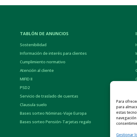
TABLÓN DE ANUNCIOS
Sostenibilidad
Información de interés para clientes
Cumplimiento normativo
Atención al cliente
MIFID II
PSD2
Servicio de traslado de cuentas
Para ofrece
Clausula suelo
para almace
estas tecno
Bases sorteo Nóminas-Viaje Europa
navegación o
Bases sorteo Pensión-Tarjetas regalo
consentimie
Gestionar l