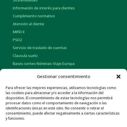
Sostenibilidad
Información de interés para clientes
Cumplimiento normativo
Atención al cliente
MIFID II
PSD2
Servicio de traslado de cuentas
Clausula suelo
Bases sorteo Nóminas-Viaje Europa
Bases sorteo Pensión-Tarjetas regalo
Gestionar consentimiento
Para ofrecer las mejores experiencias, utilizamos tecnologías como
INFORMACIÓN CORPORATIVA
las cookies para almacenar y/o acceder a la información del
dispositivo. El consentimiento de estas tecnologías nos permitirá
Historia
procesar datos como el comportamiento de navegación o las
Información social
identificaciones únicas en este sitio. No consentir o retirar el
consentimiento, puede afectar negativamente a ciertas características
Memorias Anuales
y funciones.
Gob. Corporativo y Pol. de Remuneraciones