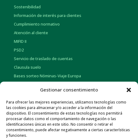
Sostenibilidad
Información de interés para clientes
Cumplimiento normativo
Atención al cliente
MIFID II
PSD2
Servicio de traslado de cuentas
Clausula suelo
Bases sorteo Nóminas-Viaje Europa
Bases sorteo Pensión-Tarjetas regalo
Gestionar consentimiento
Para ofrecer las mejores experiencias, utilizamos tecnologías como
INFORMACIÓN CORPORATIVA
las cookies para almacenar y/o acceder a la información del
dispositivo. El consentimiento de estas tecnologías nos permitirá
Historia
procesar datos como el comportamiento de navegación o las
Información social
identificaciones únicas en este sitio. No consentir o retirar el
consentimiento, puede afectar negativamente a ciertas características
Memorias Anuales
y funciones.