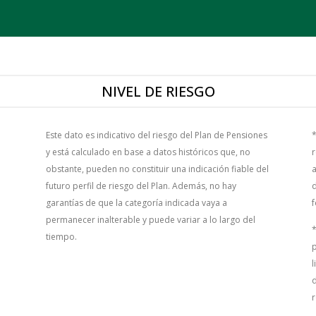
NIVEL DE RIESGO
Este dato es indicativo del riesgo del Plan de Pensiones
*
y está calculado en base a datos históricos que, no
r
obstante, pueden no constituir una indicación fiable del
a
futuro perfil de riesgo del Plan. Además, no hay
d
garantías de que la categoría indicada vaya a
f
permanecer inalterable y puede variar a lo largo del
*
tiempo.
p
l
d
r