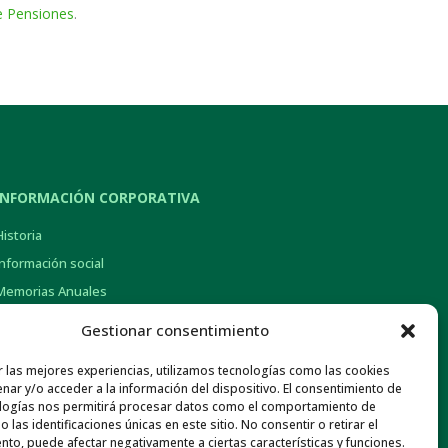
e Pensiones
.
INFORMACIÓN CORPORATIVA
Historia
Información social
Memorias Anuales
Gob. Corporativo y Pol. de Remuneraciones
Gestionar consentimiento
Otra información económica
r las mejores experiencias, utilizamos tecnologías como las cookies
Normativa de Interés
nar y/o acceder a la información del dispositivo. El consentimiento de
Canal ético
logías nos permitirá procesar datos como el comportamiento de
 las identificaciones únicas en este sitio. No consentir o retirar el
nto, puede afectar negativamente a ciertas características y funciones.