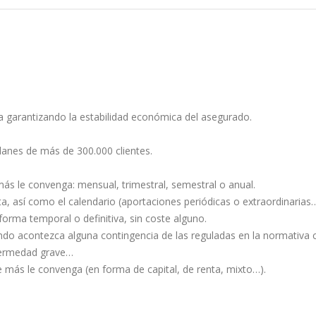
ca garantizando la estabilidad económica del asegurado.
anes de más de 300.000 clientes.
ás le convenga: mensual, trimestral, semestral o anual.
ota, así como el calendario (aportaciones periódicas o extraordinarias…
forma temporal o definitiva, sin coste alguno.
do acontezca alguna contingencia de las reguladas en la normativa c
fermedad grave…
e más le convenga (en forma de capital, de renta, mixto…).