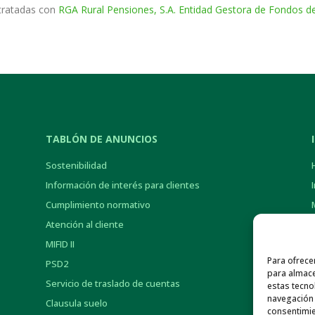
tratadas con
RGA Rural Pensiones, S.A. Entidad Gestora de Fondos d
TABLÓN DE ANUNCIOS
Sostenibilidad
Información de interés para clientes
Cumplimiento normativo
Atención al cliente
MIFID II
Para ofrece
PSD2
para almace
Servicio de traslado de cuentas
estas tecno
navegación o
Clausula suelo
consentimie