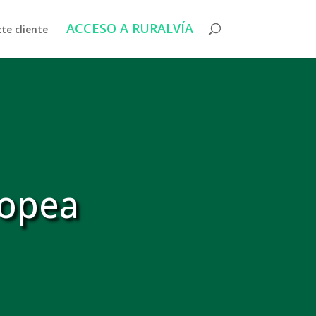
ACCESO A RURALVÍA
te cliente
ropea