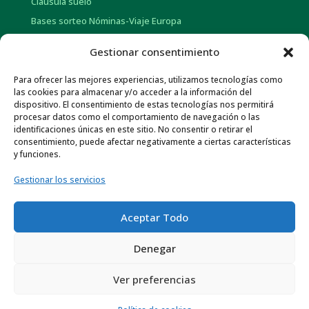
Clausula suelo
Bases sorteo Nóminas-Viaje Europa
Bases sorteo Pensión-Tarjetas regalo
Gestionar consentimiento
Para ofrecer las mejores experiencias, utilizamos tecnologías como
INFORMACIÓN CORPORATIVA
las cookies para almacenar y/o acceder a la información del
dispositivo. El consentimiento de estas tecnologías nos permitirá
Historia
procesar datos como el comportamiento de navegación o las
Información social
identificaciones únicas en este sitio. No consentir o retirar el
consentimiento, puede afectar negativamente a ciertas características
Memorias Anuales
y funciones.
Gob. Corporativo y Pol. de Remuneraciones
Gestionar los servicios
Otra información económica
Normativa de Interés
Aceptar Todo
Canal ético
Denegar
Ver preferencias
Protección de datos
–
Información legal
–
Política de
cookies