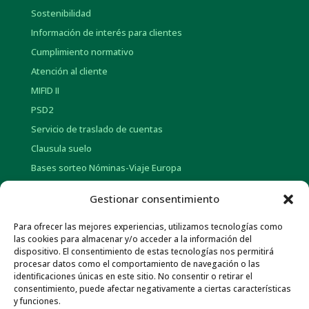
Sostenibilidad
Información de interés para clientes
Cumplimiento normativo
Atención al cliente
MIFID II
PSD2
Servicio de traslado de cuentas
Clausula suelo
Bases sorteo Nóminas-Viaje Europa
Bases sorteo Pensión-Tarjetas regalo
Gestionar consentimiento
Para ofrecer las mejores experiencias, utilizamos tecnologías como
INFORMACIÓN CORPORATIVA
las cookies para almacenar y/o acceder a la información del
dispositivo. El consentimiento de estas tecnologías nos permitirá
Historia
procesar datos como el comportamiento de navegación o las
Información social
identificaciones únicas en este sitio. No consentir o retirar el
consentimiento, puede afectar negativamente a ciertas características
Memorias Anuales
y funciones.