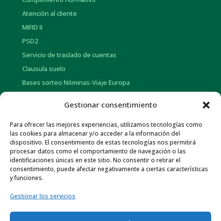
Atención al cliente
MIFID II
PSD2
Servicio de traslado de cuentas
Clausula suelo
Bases sorteo Nóminas-Viaje Europa
Bases sorteo Pensión-Tarjetas regalo
Gestionar consentimiento
Para ofrecer las mejores experiencias, utilizamos tecnologías como
INFORMACIÓN CORPORATIVA
las cookies para almacenar y/o acceder a la información del
dispositivo. El consentimiento de estas tecnologías nos permitirá
Historia
procesar datos como el comportamiento de navegación o las
Información social
identificaciones únicas en este sitio. No consentir o retirar el
consentimiento, puede afectar negativamente a ciertas características
Memorias Anuales
y funciones.
Gob. Corporativo y Pol. de Remuneraciones
Gestionar los servicios
Otra información económica
Normativa de Interés