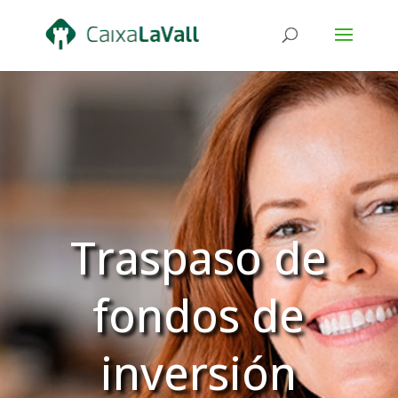
Traspaso de
fondos de
inversión