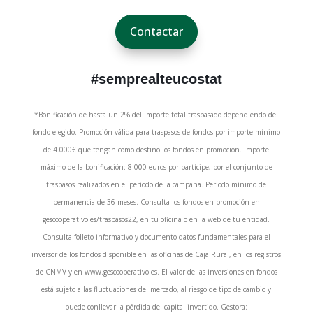
Contactar
#semprealteucostat
*Bonificación de hasta un 2% del importe total traspasado dependiendo del
fondo elegido. Promoción válida para traspasos de fondos por importe mínimo
de 4.000€ que tengan como destino los fondos en promoción. Importe
máximo de la bonificación: 8.000 euros por partícipe, por el conjunto de
traspasos realizados en el período de la campaña. Período mínimo de
permanencia de 36 meses. Consulta los fondos en promoción en
gescooperativo.es/traspasos22, en tu oficina o en la web de tu entidad.
Consulta folleto informativo y documento datos fundamentales para el
inversor de los fondos disponible en las oficinas de Caja Rural, en los registros
de CNMV y en www.gescooperativo.es. El valor de las inversiones en fondos
está sujeto a las fluctuaciones del mercado, al riesgo de tipo de cambio y
puede conllevar la pérdida del capital invertido. Gestora: