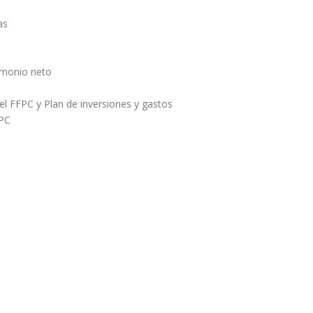
as
imonio neto
el FFPC y Plan de inversiones y gastos
FPC