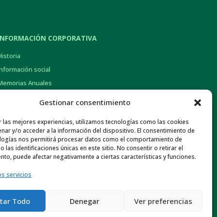
INFORMACIÓN CORPORATIVA
Historia
Información social
Memorias Anuales
Gob. Corporativo y Pol. de Remuneraciones
Gestionar consentimiento
Otra información económica
r las mejores experiencias, utilizamos tecnologías como las cookies
Normativa de Interés
nar y/o acceder a la información del dispositivo. El consentimiento de
Canal ético
logías nos permitirá procesar datos como el comportamiento de
 las identificaciones únicas en este sitio. No consentir o retirar el
nto, puede afectar negativamente a ciertas características y funciones.
os servicios
tar Todo
Denegar
Ver preferencias