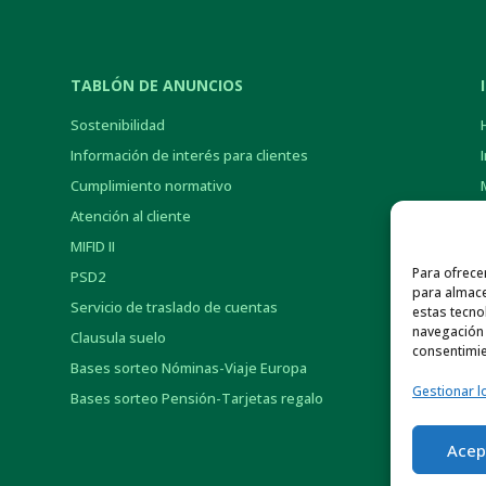
TABLÓN DE ANUNCIOS
Sostenibilidad
Información de interés para clientes
Cumplimiento normativo
Atención al cliente
MIFID II
Para ofrece
PSD2
para almace
Servicio de traslado de cuentas
estas tecno
navegación o
Clausula suelo
consentimie
Bases sorteo Nóminas-Viaje Europa
Gestionar l
Bases sorteo Pensión-Tarjetas regalo
Acep