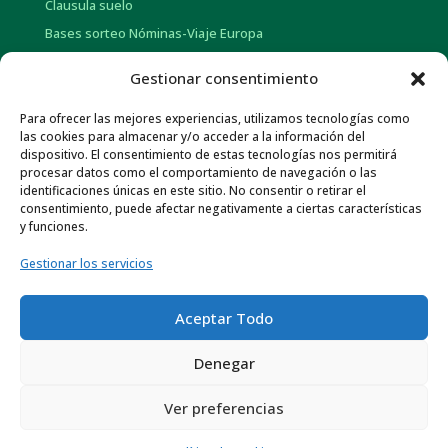
Clausula suelo
Bases sorteo Nóminas-Viaje Europa
Bases sorteo Pensión-Tarjetas regalo
Gestionar consentimiento
Para ofrecer las mejores experiencias, utilizamos tecnologías como
INFORMACIÓN CORPORATIVA
las cookies para almacenar y/o acceder a la información del
dispositivo. El consentimiento de estas tecnologías nos permitirá
Historia
procesar datos como el comportamiento de navegación o las
Información social
identificaciones únicas en este sitio. No consentir o retirar el
consentimiento, puede afectar negativamente a ciertas características
Memorias Anuales
y funciones.
Gob. Corporativo y Pol. de Remuneraciones
Gestionar los servicios
Otra información económica
Normativa de Interés
Aceptar Todo
Canal ético
Denegar
Ver preferencias
Protección de datos
–
Información legal
–
Política de
cookies